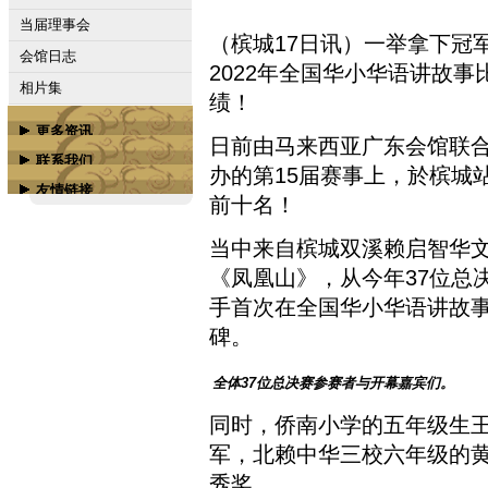
当届理事会
（槟城17日讯）一举拿下冠
会馆日志
2022年全国华小华语讲故事
相片集
绩！
更多资讯
日前由马来西亚广东会馆联
联系我们
属下会馆
办的第15届赛事上，於槟城
友情链接
联络我们
前十名！
槟城商务学校
广汀会馆脸书专页
当中来自槟城双溪赖启智华
广汀会馆脸书组群
《凤凰山》，从今年37位总
槟榔屿潮州会馆
手首次在全国华小华语讲故
槟榔屿南海会馆
碑。
槟城嘉应会馆
全体37位总决赛参赛者与开幕嘉宾们。
更多...
同时，侨南小学的五年级生
军，北赖中华三校六年级的
秀奖。