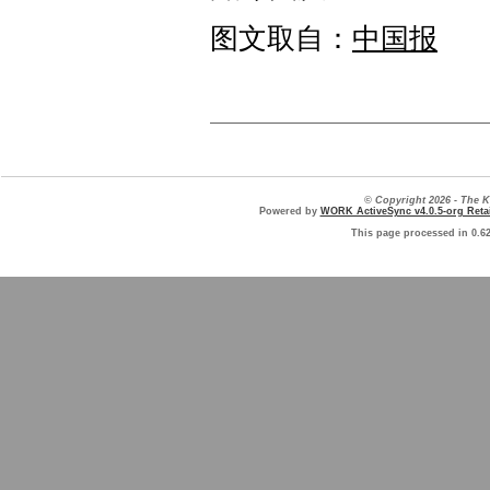
图文取自：
中国报
© Copyright 2026 - The
Powered by
WORK ActiveSync v4.0.5-org Retai
This page processed in 0.6