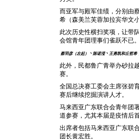
而亚军与殿军佳绩，分别由
希（森美兰芙蓉加拉宾华文
此次历史性横扫奖项，让带
会馆青年团理事们雀跃不已
蔡羽彦（左起）丶陈诺滢丶王勇凯和丘哲希
此外，民都鲁广青举办砂拉
赛。
全国总决赛工委会主席张碧
赛后继续挖掘演讲人才。
马来西亚广东联合会青年团
道参赛，尤其本届是疫情后
出席者包括马来西亚广东联
团长黄宏胜。