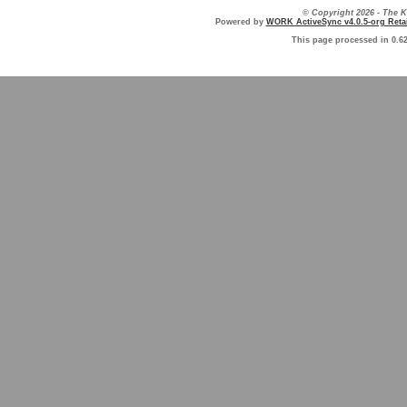
© Copyright 2026 - The
Powered by
WORK ActiveSync v4.0.5-org Retai
This page processed in 0.6