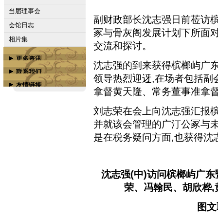
当届理事会
副财政部长沈志强日前莅访槟
会馆日志
冢与骨灰阁发展计划下所面对
相片集
交流和探讨。
更多资讯
沈志强的到来获得槟榔屿广
联系我们
属下会馆
领导热烈迎迓,在场者包括副
友情链接
联络我们
拿督黄天隆、常务董事准拿
槟城商务学校
广汀会馆脸书专页
刘志荣在会上向沈志强汇报槟
广汀会馆脸书组群
并就该会管理的广汀公冢与未
槟榔屿潮州会馆
是在税务疑问方面,也获得沈
槟榔屿南海会馆
槟城嘉应会馆
沈志强(中)访问槟榔屿广东
更多...
荣、冯翰民、胡欣桦,
图文