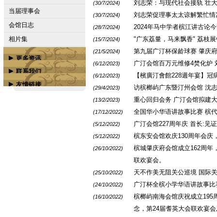
刘志荣：与现代社会接轨 壮
(30/7/2024)
当届理事会
刘志荣促理事太太谅解繁忙情
(30/7/2024)
会馆日志
2024年马中学者槟江讲古论
(28/7/2024)
相片集
"广东荔量，马来飘香" 荔枝
(15/7/2024)
第九届广汀杯保龄球赛 肇庆
(21/5/2024)
更多资讯
广汀会馆百万元维修4焚化炉
(6/12/2023)
联系我们
【檳廣汀會館228週年宴】冠
属下会馆
(6/12/2023)
友情链接
访槟榔屿广东暨汀州会馆 沈
(29/4/2023)
联络我们
槟城商务学校
重心回归会务 广汀会馆拟建大
(13/2/2023)
广汀会馆脸书专页
全国华小华语讲故事比赛 槟代
(17/12/2022)
广汀会馆脸书组群
广汀会馆227周年庆 首长:见
(5/12/2022)
槟榔屿潮州会馆
槟东安会馆欢庆130周年会
(5/12/2022)
槟榔屿南海会馆
槟城肇庆府会馆成立162周年
(26/10/2022)
槟城嘉应会馆
联欢宴会。
更多...
天不作美无阻关公巡境 国际
(25/10/2022)
广汀杯全槟小学华语讲故事比
(24/10/2022)
槟榔屿南海会馆庆祝成立195
(16/10/2022)
念，第24届耆英大会联欢宴会